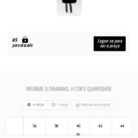
R$
Logue-se para
para atacado
ver o preço
INFORME O TAMANHO, A COR E QUANTIDADE
+1 PEÇA
-1 PEÇA
PREENCHER A QTDE
36
38
40
42
44