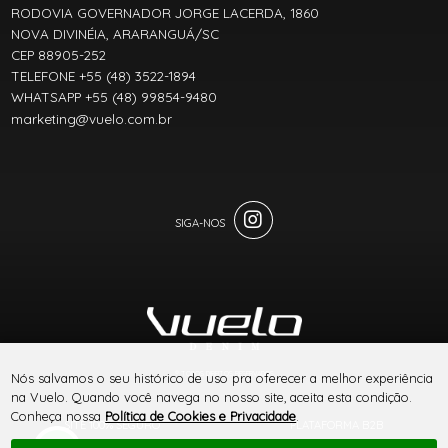
RODOVIA GOVERNADOR JORGE LACERDA, 1860
NOVA DIVINÉIA, ARARANGUÁ/SC
CEP 88905-252
TELEFONE +55 (48) 3522-1894
WHATSAPP +55 (48) 99854-9480
marketing@vuelo.com.br
® TODOS DIREITOS RESERVADOS
Nós salvamos o seu histórico de uso pra oferecer a melhor experiência
na Vuelo. Quando você navega no nosso site, aceita esta condição.
Conheça nossa
Política de Cookies e Privacidade
.
SITE 100% SEGURO
PLATAFORMA B2B