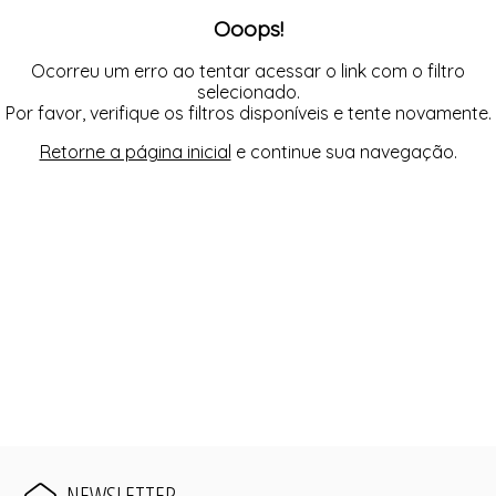
MOM
RETA
Ooops!
PANTACOURT
SAIA
RETA
SKINNY
SAIA
WIDE LEG
Ocorreu um erro ao tentar acessar o link com o filtro
SKINNY
selecionado.
TOP
Por favor, verifique os filtros disponíveis e tente novamente.
VESTIDO
WIDE LEG
Retorne a página inicial
e continue sua navegação.
NEWSLETTER