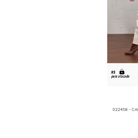
R$
para atacado
022458 - C