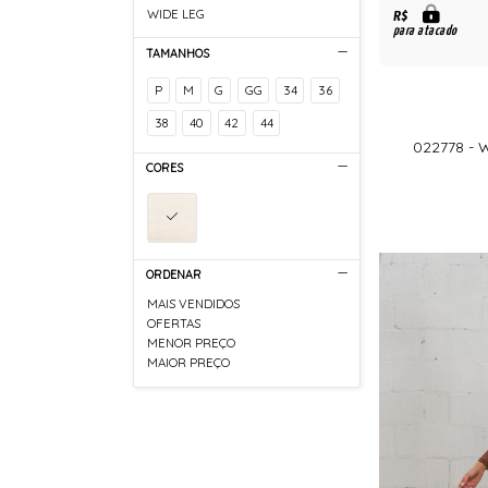
WIDE LEG
R$
para atacado
TAMANHOS
P
M
G
GG
34
36
38
40
42
44
022778 -
CORES
ORDENAR
MAIS VENDIDOS
OFERTAS
MENOR PREÇO
MAIOR PREÇO