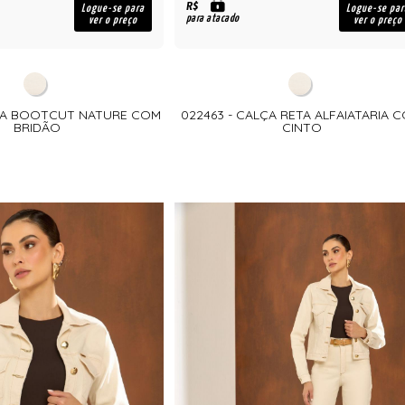
R$
Logue-se para
Logue-se par
para atacado
ver o preço
ver o preço
LÇA BOOTCUT NATURE COM
022463 - CALÇA RETA ALFAIATARIA 
BRIDÃO
CINTO