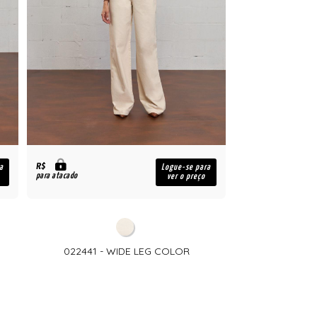
R$
a
Logue-se para
para atacado
ver o preço
M
022441 - WIDE LEG COLOR