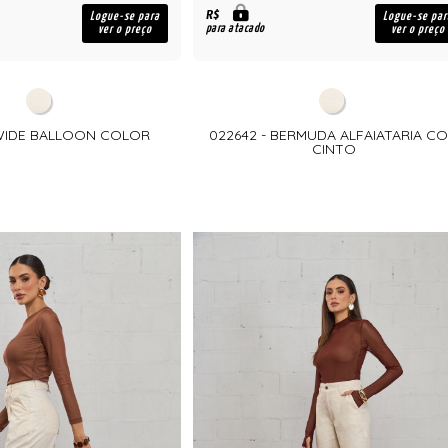
R$
Logue-se para
Logue-se par
para atacado
ver o preço
ver o preço
 WIDE BALLOON COLOR
022642 - BERMUDA ALFAIATARIA C
CINTO