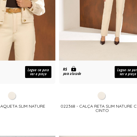
R$
Logue-se para
Logue-se par
para atacado
ver o preço
ver o preço
 JAQUETA SLIM NATURE
022368 - CALÇA RETA SLIM NATURE 
CINTO