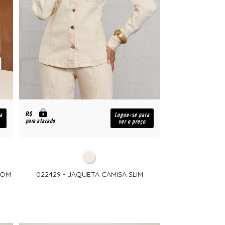
R$
a
Logue-se para
para atacado
ver o preço
COM
022429 - JAQUETA CAMISA SLIM