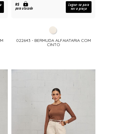
R$
a
Logue-se para
para atacado
ver o preço
OM
022643 - BERMUDA ALFAIATARIA COM
CINTO