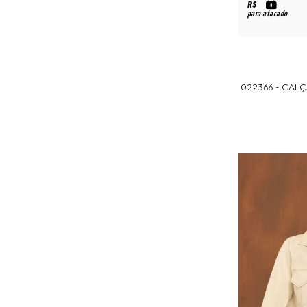
R$
para atacado
022366 - CA