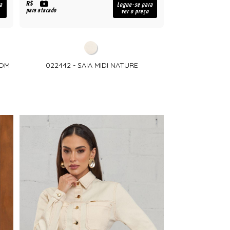
R$
a
Logue-se para
para atacado
ver o preço
COM
022442 - SAIA MIDI NATURE