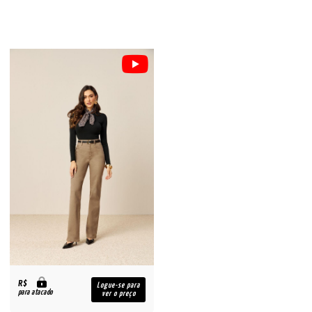
R$
Logue-se para
para atacado
ver o preço