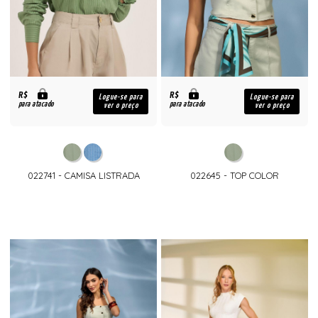
R$
R$
Logue-se para
Logue-se para
para atacado
para atacado
ver o preço
ver o preço
022741 - CAMISA LISTRADA
022645 - TOP COLOR