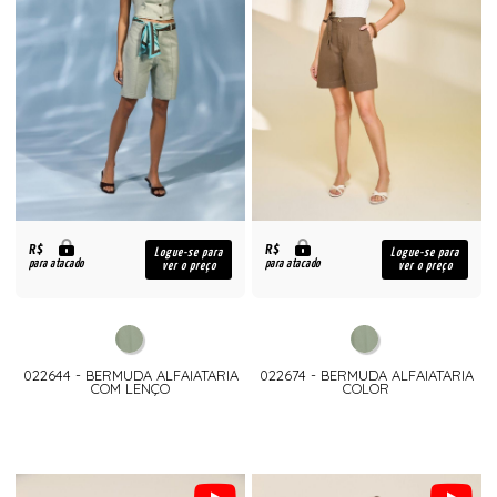
R$
R$
Logue-se para
Logue-se para
para atacado
para atacado
ver o preço
ver o preço
022644 - BERMUDA ALFAIATARIA
022674 - BERMUDA ALFAIATARIA
COM LENÇO
COLOR