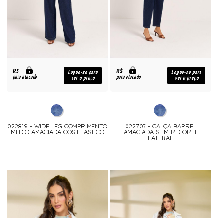
R$
R$
Logue-se para
Logue-se para
para atacado
para atacado
ver o preço
ver o preço
022819 - WIDE LEG COMPRIMENTO
022707 - CALÇA BARREL
MÉDIO AMACIADA CÓS ELASTICO
AMACIADA SLIM RECORTE
LATERAL