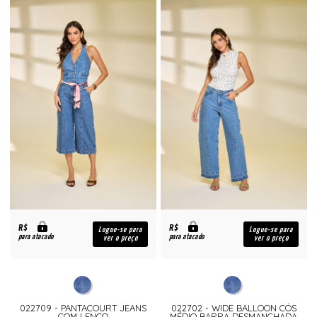
R$
R$
Logue-se para
Logue-se para
para atacado
para atacado
ver o preço
ver o preço
022709 - PANTACOURT JEANS
022702 - WIDE BALLOON CÓS
COM LENÇO
MÉDIO BARRA DESMANCHADA