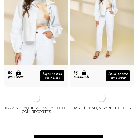
R$
R$
Logue-se para
Logue-se para
para atacado
para atacado
ver o preço
ver o preço
022716 - JAQUETA CAMISA COLOR
022691 - CALÇA BARREL COLOR
COM RECORTES