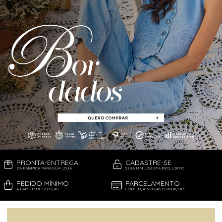
MOM
SAIA
PANTACOURT
SKINNY
RETA
WIDE LEG
SAIA
SKINNY
TOP
VESTIDO
WIDE LEG
PRONTA-ENTREGA
CADASTRE-SE
DA FÁBRICA PARA SUA LOJA
SEJA UM LOJISTA EXCLUSIVO
PEDIDO MÍNIMO
PARCELAMENTO
A PARTIR DE 12 PEÇAS
CONHEÇA NOSSAS CONDIÇÕES