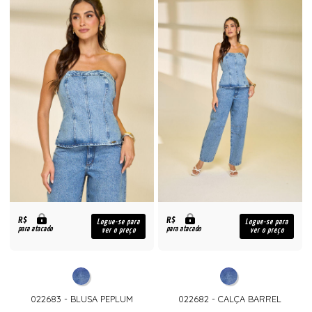
R$
R$
Logue-se para
Logue-se para
para atacado
para atacado
ver o preço
ver o preço
022683 - BLUSA PEPLUM
022682 - CALÇA BARREL