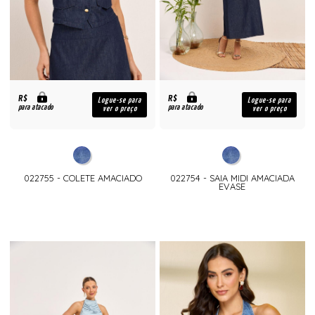
R$
R$
Logue-se para
Logue-se para
para atacado
para atacado
ver o preço
ver o preço
022755 - COLETE AMACIADO
022754 - SAIA MIDI AMACIADA
EVASE