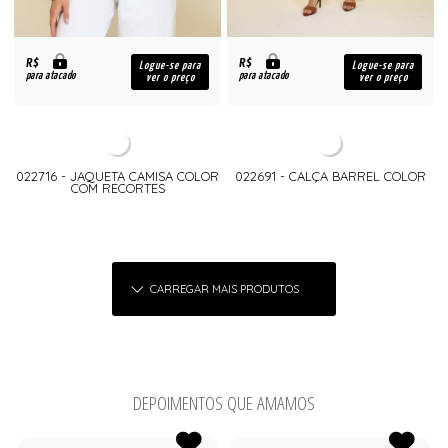
R$
R$
Logue-se para
Logue-se para
para atacado
para atacado
ver o preço
ver o preço
022716 - JAQUETA CAMISA COLOR
022691 - CALÇA BARREL COLOR
COM RECORTES
CARREGAR MAIS PRODUTOS
DEPOIMENTOS QUE AMAMOS