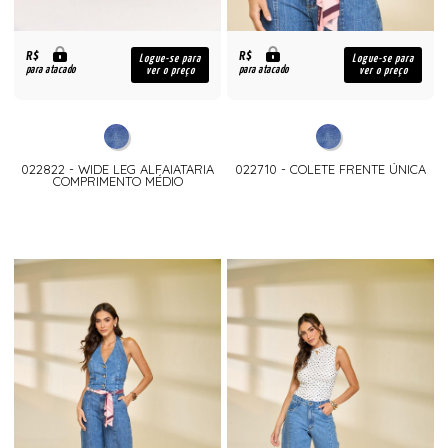
R$
R$
Logue-se para
Logue-se para
para atacado
para atacado
ver o preço
ver o preço
022822 - WIDE LEG ALFAIATARIA
022710 - COLETE FRENTE ÚNICA
COMPRIMENTO MÉDIO