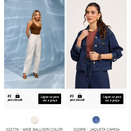
R$
R$
Logue-se para
Logue-se para
para atacado
para atacado
ver o preço
ver o preço
022778 - WIDE BALLOON COLOR
022818 - JAQUETA CAMISA