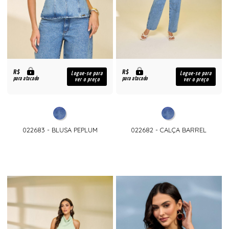
R$
R$
Logue-se para
Logue-se para
para atacado
para atacado
ver o preço
ver o preço
022683 - BLUSA PEPLUM
022682 - CALÇA BARREL