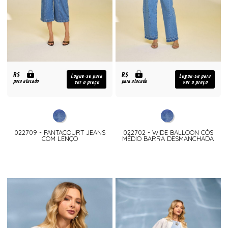
R$
R$
Logue-se para
Logue-se para
para atacado
para atacado
ver o preço
ver o preço
022709 - PANTACOURT JEANS
022702 - WIDE BALLOON CÓS
COM LENÇO
MÉDIO BARRA DESMANCHADA