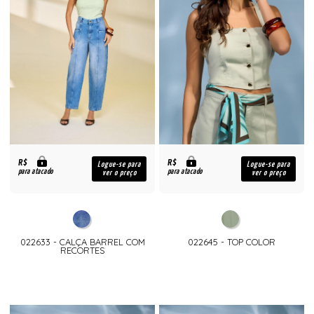
R$
R$
Logue-se para
Logue-se para
para atacado
para atacado
ver o preço
ver o preço
022633 - CALÇA BARREL COM
022645 - TOP COLOR
RECORTES