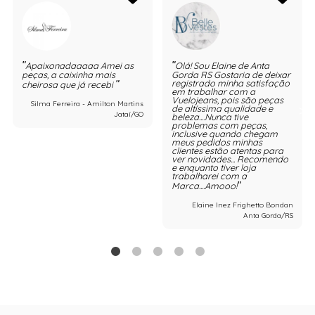
Apaixonadaaaaa Amei as
Olá! Sou Elaine de Anta
peças, a caixinha mais
Gorda RS Gostaria de deixar
registrado minha satisfação
cheirosa que já recebi
em trabalhar com a
Vuelojeans, pois são peças
Silma Ferreira - Amilton Martins
de altíssima qualidade e
Jataí/GO
beleza....Nunca tive
problemas com peças,
inclusive quando chegam
meus pedidos minhas
clientes estão atentas para
ver novidades... Recomendo
e enquanto tiver loja
trabalharei com a
Marca....Amooo!
Elaine Inez Frighetto Bondan
Anta Gorda/RS