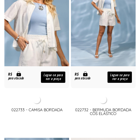
R$
R$
Logue-se para
Logue-se para
para atacado
para atacado
ver o preço
ver o preço
022733 - CAMISA BORDADA
022732 - BERMUDA BORDADA
CÓS ELÁSTICO