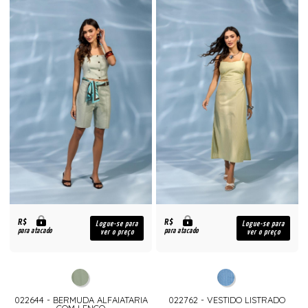
R$
R$
Logue-se para
Logue-se para
para atacado
para atacado
ver o preço
ver o preço
022644 - BERMUDA ALFAIATARIA
022762 - VESTIDO LISTRADO
COM LENÇO