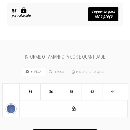
R$
Logue-se para
para atacado
ver o preço
INFORME O TAMANHO, A COR E QUANTIDADE
+1 PEÇA
-1 PEÇA
PREENCHER A QTDE
34
36
38
42
44