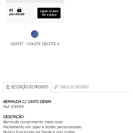
R$
Logue-se para
para atacado
ver o preço
022037 - COLETE DECOTE V
DESCRIÇÃO DO PRODUTO
TABELA DE MEDIDAS
BERMUDA C/ CINTO DENIM
Ref 019999
DESCRIÇÃO:
Bermuda comprimento meia coxa.
Fechamento em zíper e botão personalizado.
Bolsos funcionais na frente e nas costas.