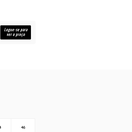
Logue-se para
ver o preço
4
46