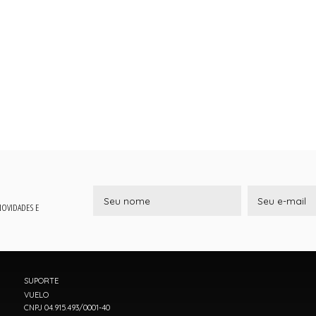
 NOVIDADES E
SUPORTE
VUELO
CNPJ 04.915.493/0001-40