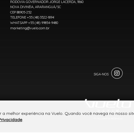
RODOVIA GOVERNADOR JORGE LACERDA, 1860
NOVA DIVINÉIA, ARARANGUÁ/SC
CEP 88905-252
TELEFONE +55 (48) 3522-1894
WHATSAPP +55 (48) 99854-9480
marketing@vuelo.com.br
r a melhor experiência na Vuelo. Quando você navega no nosso site
Privacidade
.
® TODOS DIREITOS RESERVADOS