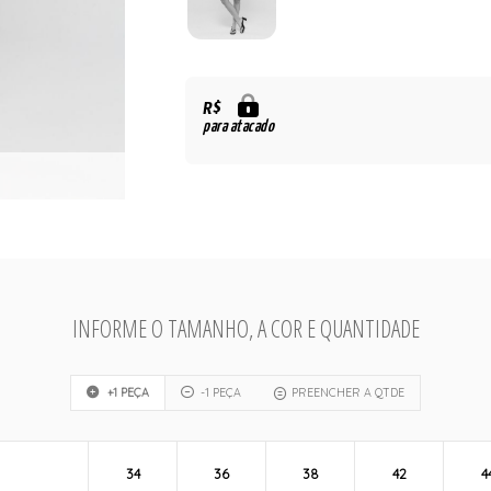
R$
para atacado
INFORME O TAMANHO, A COR E QUANTIDADE
+1 PEÇA
-1 PEÇA
PREENCHER A QTDE
34
36
38
42
4