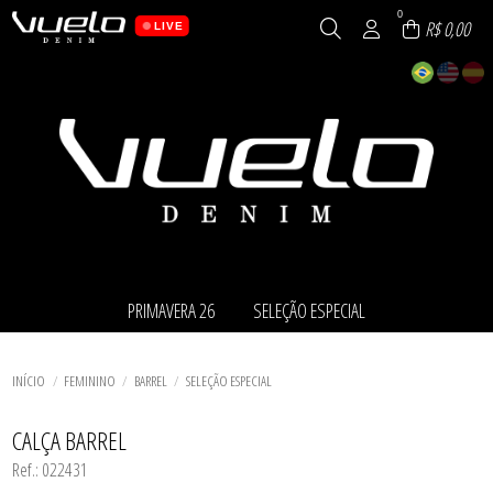
0
R$ 0,00
LIVE
PRIMAVERA 26
SELEÇÃO ESPECIAL
TODOS DE PRIMAVERA 26
TODOS DE SELEÇÃO ESPECIAL
ALADIM
BARREL
BARREL
BOOTCUT
INÍCIO
FEMININO
BARREL
SELEÇÃO ESPECIAL
BERMUDA
CAMISA
BLUSA
COLETE
TODOS DE SELEÇÃO ESPECIAL
TODOS DE PRIMAVERA 26
BOOTCUT
FLARE
CALÇA BARREL
CAMISA
JAQUETA
Ref.: 022431
COLETE
MOM
JAQUETA
RETA