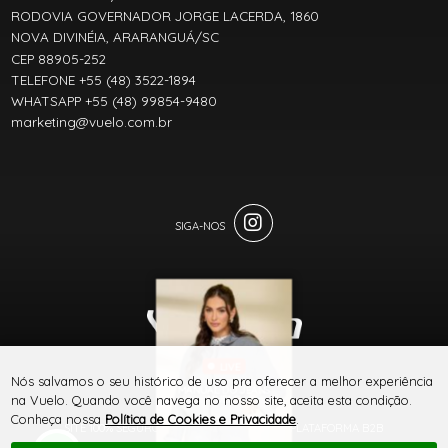
RODOVIA GOVERNADOR JORGE LACERDA, 1860
NOVA DIVINÉIA, ARARANGUÁ/SC
CEP 88905-252
TELEFONE +55 (48) 3522-1894
WHATSAPP +55 (48) 99854-9480
marketing@vuelo.com.br
LIVE
® TODOS DIREITOS RESERVADOS
Nós salvamos o seu histórico de uso pra oferecer a melhor experiência
MANUAL DO JEANS
na Vuelo. Quando você navega no nosso site, aceita esta condição.
VUELO
Conheça nossa
Política de Cookies e Privacidade
.
SITE 100% SEGURO
PLATAFORMA B2B