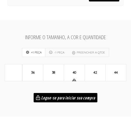
INFORME O TAMANHO, A COR E QUANTIDADE
+1 PEÇA
-1 PEÇA
PREENCHER A QTDE
36
38
40
42
44
Logue-se para iniciar sua compra