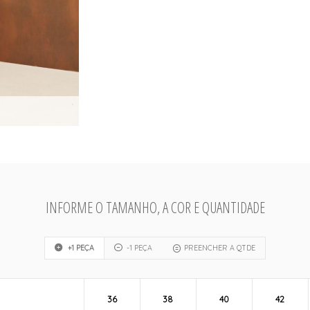
INFORME O TAMANHO, A COR E QUANTIDADE
+1 PEÇA
-1 PEÇA
PREENCHER A QTDE
36
38
40
42