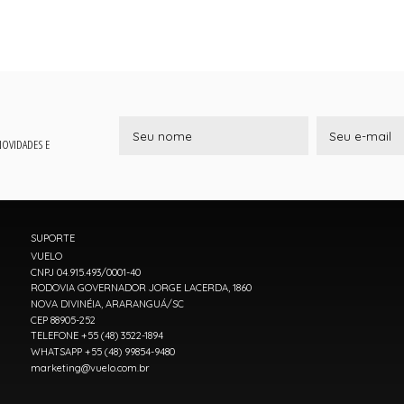
 NOVIDADES E
SUPORTE
VUELO
CNPJ 04.915.493/0001-40
RODOVIA GOVERNADOR JORGE LACERDA, 1860
NOVA DIVINÉIA, ARARANGUÁ/SC
CEP 88905-252
TELEFONE +55 (48) 3522-1894
WHATSAPP +55 (48) 99854-9480
marketing@vuelo.com.br