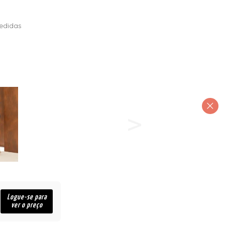
edidas
Logue-se para
ver o preço