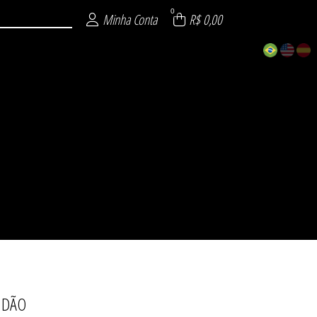
0
Minha Conta
R$ 0,00
IDÃO
ECIAL
 26