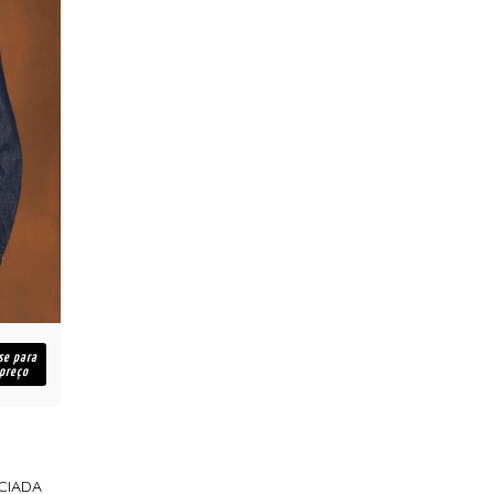
se para
 preço
CIADA