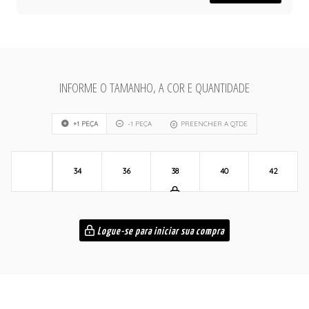
INFORME O TAMANHO, A COR E QUANTIDADE
+1 PEÇA
-1 PEÇA
PREENCHER A QTDE
34
36
38
40
42
Logue-se para iniciar sua compra