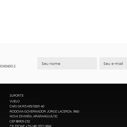
 NOVIDADES E
SUPORTE
VUELO
CNPJ 04.915.493/0001-40
RODOVIA GOVERNADOR JORGE LACERDA, 1860
NOVA DIVINÉIA, ARARANGUÁ/SC
CEP 88905-252
TELEFONE +55 (48) 3522-1894