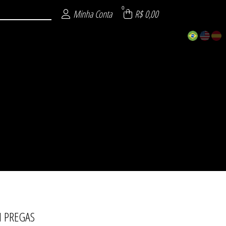
0
Minha Conta
R$ 0,00
 PREGAS
ECIAL
 26