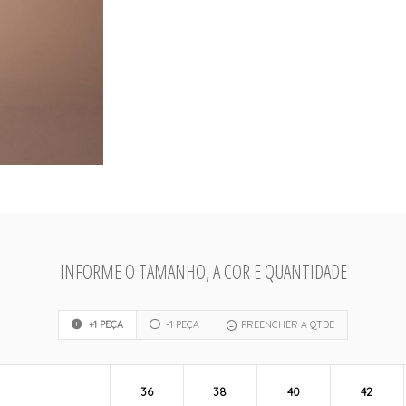
INFORME O TAMANHO, A COR E QUANTIDADE
+1 PEÇA
-1 PEÇA
PREENCHER A QTDE
36
38
40
42