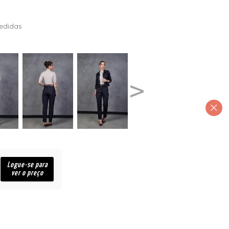
edidas
Logue-se para
ver o preço