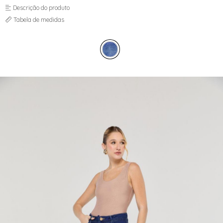
MOM
SAIA
Descrição do produto
PANTACOURT
SKINNY
Tabela de medidas
RETA
WIDE LEG
SAIA
SKINNY
TOP
VESTIDO
WIDE LEG