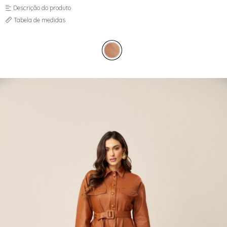
MOM
SAIA
Descrição do produto
PANTACOURT
SKINNY
Tabela de medidas
RETA
WIDE LEG
SAIA
SKINNY
TOP
VESTIDO
WIDE LEG