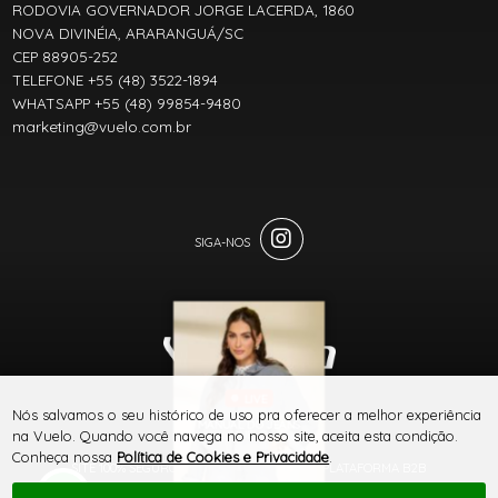
RODOVIA GOVERNADOR JORGE LACERDA, 1860
NOVA DIVINÉIA, ARARANGUÁ/SC
CEP 88905-252
TELEFONE +55 (48) 3522-1894
WHATSAPP +55 (48) 99854-9480
marketing@vuelo.com.br
LIVE
® TODOS DIREITOS RESERVADOS
Nós salvamos o seu histórico de uso pra oferecer a melhor experiência
MANUAL DO JEANS
na Vuelo. Quando você navega no nosso site, aceita esta condição.
VUELO
Conheça nossa
Política de Cookies e Privacidade
.
SITE 100% SEGURO
PLATAFORMA B2B