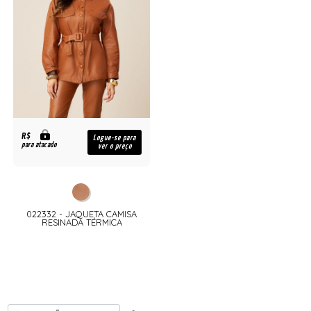
R$
Logue-se para
para atacado
ver o preço
022332 - JAQUETA CAMISA
RESINADA TÉRMICA