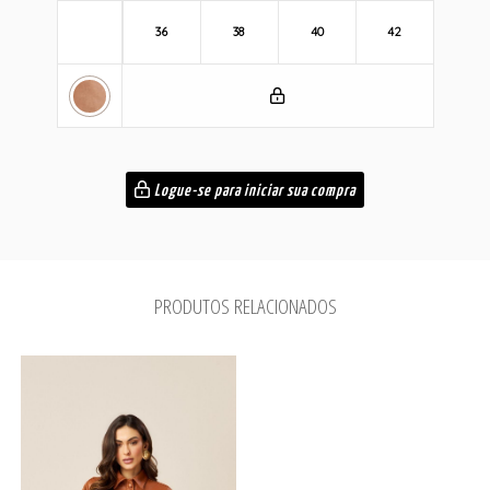
36
38
40
42
Logue-se para iniciar sua compra
PRODUTOS RELACIONADOS