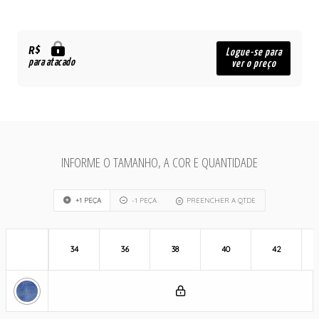
R$
Logue-se para
para atacado
ver o preço
INFORME O TAMANHO, A COR E QUANTIDADE
+1 PEÇA
-1 PEÇA
PREENCHER A QTDE
34
36
38
40
42