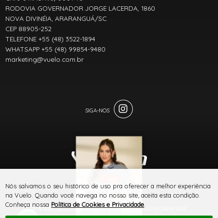
RODOVIA GOVERNADOR JORGE LACERDA, 1860
NOVA DIVINÉIA, ARARANGUÁ/SC
CEP 88905-252
TELEFONE +55 (48) 3522-1894
WHATSAPP +55 (48) 99854-9480
marketing@vuelo.com.br
LIVE
® TODOS DIREITOS RESERVADOS
Nós salvamos o seu histórico de uso pra oferecer a melhor experiência
MANUAL DO JEANS
na Vuelo. Quando você navega no nosso site, aceita esta condição.
VUELO
Conheça nossa
Política de Cookies e Privacidade
.
SITE 100% SEGURO
PLATAFORMA B2B