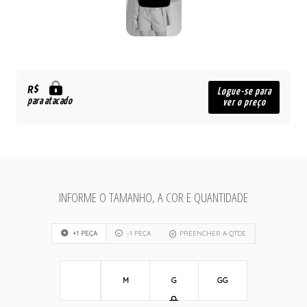
R$
Logue-se para
para atacado
ver o preço
INFORME O TAMANHO, A COR E QUANTIDADE
+1 PEÇA
-1 PEÇA
PREENCHER A QTDE
M
G
GG