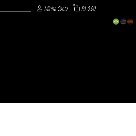
0
Minha Conta
R$ 0,00
ECIAL
 26
 26