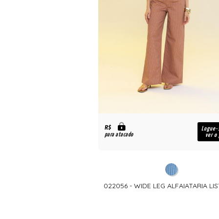
R$
Logue-
para atacado
ver o
022056 - WIDE LEG ALFAIATARIA LI