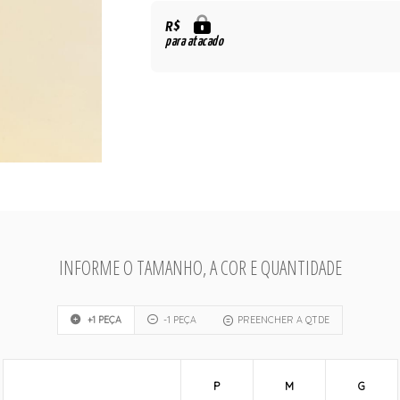
R$
para atacado
INFORME O TAMANHO, A COR E QUANTIDADE
+1 PEÇA
-1 PEÇA
PREENCHER A QTDE
P
M
G