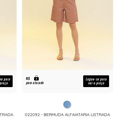
R$
se para
Logue-se para
para atacado
 preço
ver o preço
STRADA
022092 - BERMUDA ALFAIATARIA LISTRADA