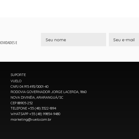
 NOVIDADES E
SUPORTE
VUELO
CNPJ 04.915.493/0001-40
RODOVIA GOVERNADOR JORGE LACERDA, 1860
NOVA DIVINÉIA, ARARANGUÁ/SC
CEP 88905-252
TELEFONE +55 (48) 3522-1894
WHATSAPP +55 (48) 99854-9480
marketing@vuelo.com.br