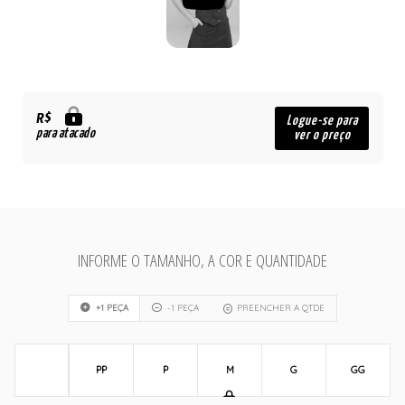
R$
Logue-se para
para atacado
ver o preço
INFORME O TAMANHO, A COR E QUANTIDADE
+1 PEÇA
-1 PEÇA
PREENCHER A QTDE
PP
P
M
G
GG