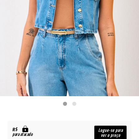
R$
Logue-se para
para atacado
ver o preço