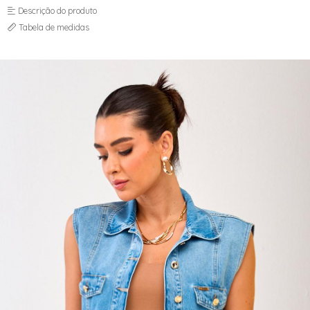
MOM
SAIA
Descrição do produto
PANTACOURT
SKINNY
Tabela de medidas
RETA
WIDE LEG
SAIA
SKINNY
TOP
VESTIDO
WIDE LEG