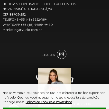
RODOVIA GOVERNADOR JORGE LACERDA, 1860
NOVA DIVINÉIA, ARARANGUÁ/SC
CEP 88905-252
TELEFONE +55 (48) 3522-1894
WHATSAPP +55 (48) 99854-9480
marketing@vuelo.com.br
LIVE
® TODOS DIREITOS RESERVADOS
Nós salvamos o seu histórico de uso pra oferecer a melhor experiência
MANUAL DO JEANS
na Vuelo. Quando você navega no nosso site, aceita esta condição.
VUELO
Conheça nossa
Política de Cookies e Privacidade
.
SITE 100% SEGURO
PLATAFORMA B2B