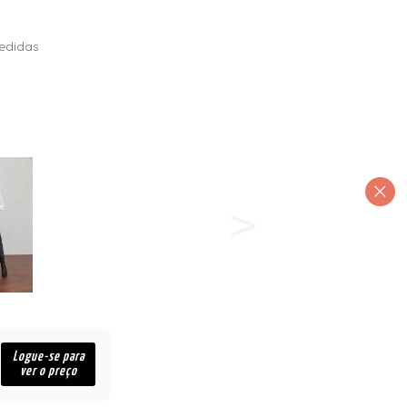
edidas
Logue-se para
ver o preço