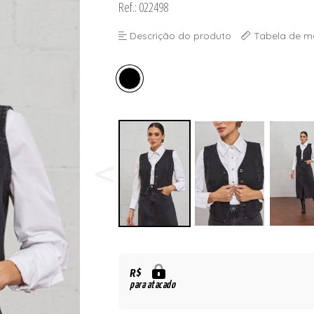
Ref.: 022498
Descrição do produto
Tabela de m
R$
para atacado