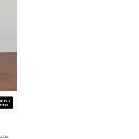
se para
 preço
NADA