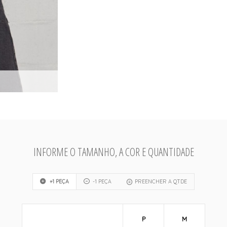
INFORME O TAMANHO, A COR E QUANTIDADE
+1 PEÇA
-1 PEÇA
PREENCHER A QTDE
P
M