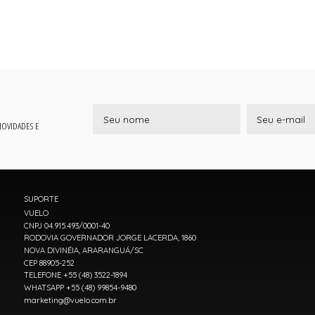
 NOVIDADES E
SUPORTE
VUELO
CNPJ 04.915.493/0001-40
RODOVIA GOVERNADOR JORGE LACERDA, 1860
NOVA DIVINÉIA, ARARANGUÁ/SC
CEP 88905-252
TELEFONE +55 (48) 3522-1894
WHATSAPP +55 (48) 99854-9480
marketing@vuelo.com.br