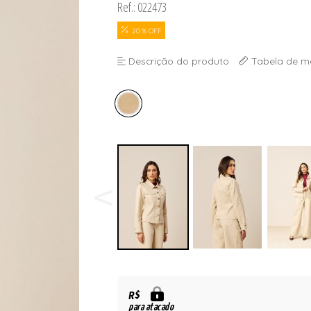
Ref.: 022473
20 % OFF
Descrição do produto
Tabela de m
R$
para atacado