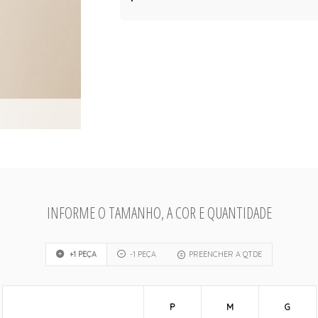
INFORME O TAMANHO, A COR E QUANTIDADE
+1 PEÇA
-1 PEÇA
PREENCHER A QTDE
P
M
G