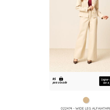
R$
Logue-
para atacado
ver o
022474 - WIDE LEG ALFAIATAR