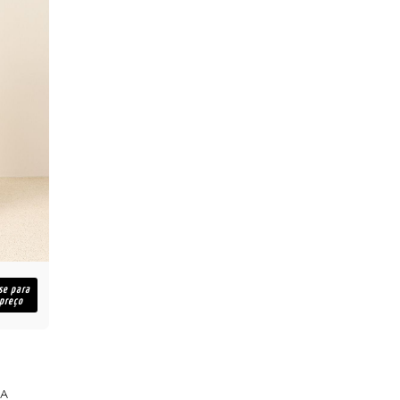
se para
 preço
IA