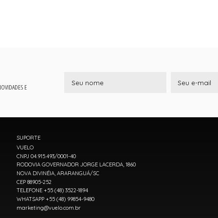
 NOVIDADES E
SUPORTE
VUELO
CNPJ 04.915.493/0001-40
RODOVIA GOVERNADOR JORGE LACERDA, 1860
NOVA DIVINÉIA, ARARANGUÁ/SC
CEP 88905-252
TELEFONE +55 (48) 3522-1894
WHATSAPP +55 (48) 99854-9480
marketing@vuelo.com.br