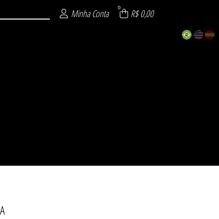
0
Minha Conta
R$ 0,00
A
ECIAL
 26
 26