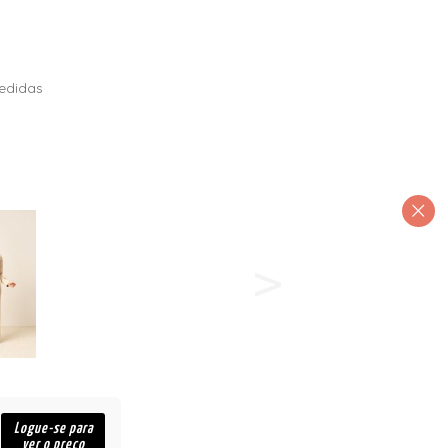
edidas
Logue-se para
ver o preço