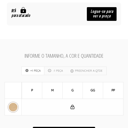
R$
Logue-se para
para atacado
ver o preço
INFORME O TAMANHO, A COR E QUANTIDADE
+1 PEÇA
-1 PEÇA
PREENCHER A QTDE
P
M
G
GG
PP