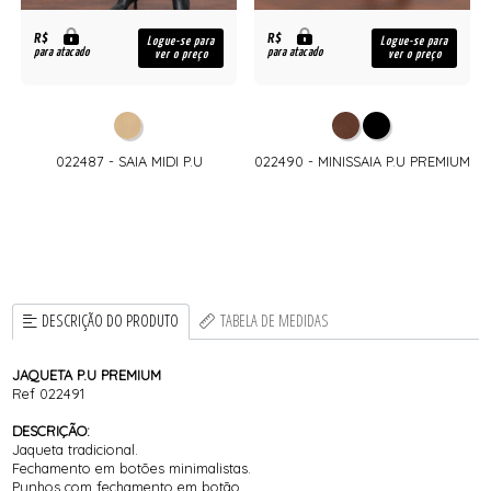
R$
R$
Logue-se para
Logue-se para
para atacado
para atacado
ver o preço
ver o preço
022487 - SAIA MIDI P.U
022490 - MINISSAIA P.U PREMIUM
DESCRIÇÃO DO PRODUTO
TABELA DE MEDIDAS
JAQUETA P.U PREMIUM
Ref 022491
DESCRIÇÃO:
Jaqueta tradicional.
Fechamento em botões minimalistas.
Punhos com fechamento em botão.