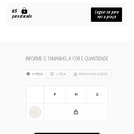
R$
Logue-se para
para atacado
ver o preço
INFORME O TAMANHO, A COR E QUANTIDADE
+1 PEÇA
-1 PEÇA
PREENCHER A QTDE
P
M
G