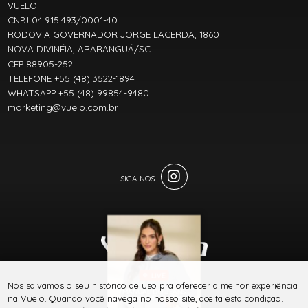
VUELO
CNPJ 04.915.493/0001-40
RODOVIA GOVERNADOR JORGE LACERDA, 1860
NOVA DIVINÉIA, ARARANGUÁ/SC
CEP 88905-252
TELEFONE +55 (48) 3522-1894
WHATSAPP +55 (48) 99854-9480
marketing@vuelo.com.br
LIVE
® TODOS DIREITOS RESERVADOS
Nós salvamos o seu histórico de uso pra oferecer a melhor experiência
MANUAL DO JEANS
na Vuelo. Quando você navega no nosso site, aceita esta condição.
VUELO