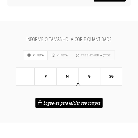
INFORME O TAMANHO, A COR E QUANTIDADE
+1 PEÇA
-1 PEÇA
PREENCHER A QTDE
P
M
G
GG
Logue-se para iniciar sua compra