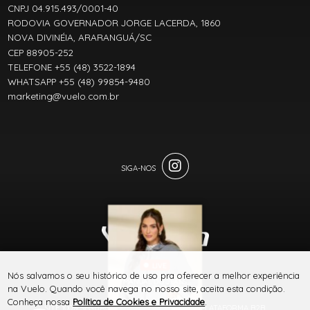
CNPJ 04.915.493/0001-40
RODOVIA GOVERNADOR JORGE LACERDA, 1860
NOVA DIVINÉIA, ARARANGUÁ/SC
CEP 88905-252
TELEFONE +55 (48) 3522-1894
WHATSAPP +55 (48) 99854-9480
marketing@vuelo.com.br
LIVE
® TODOS DIREITOS RESERVADOS
Nós salvamos o seu histórico de uso pra oferecer a melhor experiência
MANUAL DO JEANS
na Vuelo. Quando você navega no nosso site, aceita esta condição.
VUELO
Conheça nossa
Política de Cookies e Privacidade
.
SITE 100% SEGURO
PLATAFORMA B2B