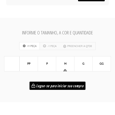
INFORME O TAMANHO, A COR E QUANTIDADE
+1 PEÇA
-1 PEÇA
PREENCHER A QTDE
PP
P
M
G
GG
Logue-se para iniciar sua compra