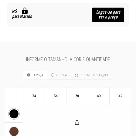
R$
Logue-se para
para atacado
ver o preço
INFORME O TAMANHO, A COR E QUANTIDADE
+1 PEÇA
-1 PEÇA
PREENCHER A QTDE
34
36
38
40
42