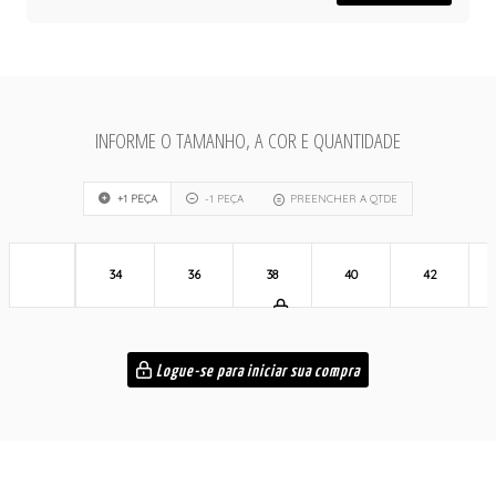
INFORME O TAMANHO, A COR E QUANTIDADE
+1 PEÇA
-1 PEÇA
PREENCHER A QTDE
34
36
38
40
42
Logue-se para iniciar sua compra