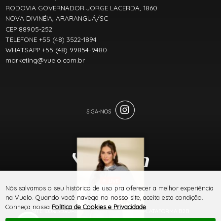
RODOVIA GOVERNADOR JORGE LACERDA, 1860
NOVA DIVINÉIA, ARARANGUÁ/SC
CEP 88905-252
TELEFONE +55 (48) 3522-1894
WHATSAPP +55 (48) 99854-9480
marketing@vuelo.com.br
LIVE
® TODOS DIREITOS RESERVADOS
Nós salvamos o seu histórico de uso pra oferecer a melhor experiência
MANUAL DO JEANS
na Vuelo. Quando você navega no nosso site, aceita esta condição.
VUELO
Conheça nossa
Política de Cookies e Privacidade
.
SITE 100% SEGURO
PLATAFORMA B2B