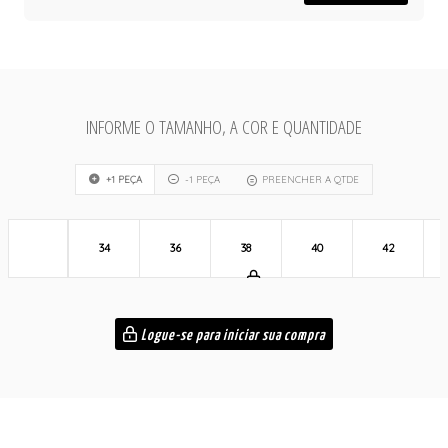
INFORME O TAMANHO, A COR E QUANTIDADE
+1 PEÇA
-1 PEÇA
PREENCHER A QTDE
34
36
38
40
42
Logue-se para iniciar sua compra