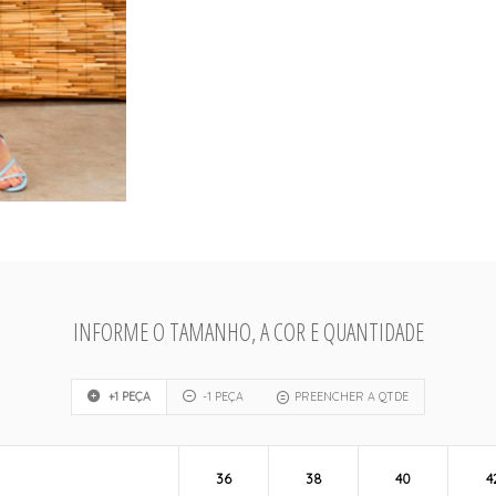
INFORME O TAMANHO, A COR E QUANTIDADE
+1 PEÇA
-1 PEÇA
PREENCHER A QTDE
36
38
40
4