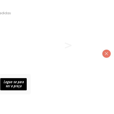
edidas
Logue-se para
ver o preço