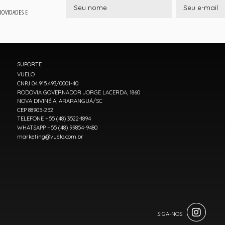
 NOVIDADES E
SUPORTE
VUELO
CNPJ 04.915.493/0001-40
RODOVIA GOVERNADOR JORGE LACERDA, 1860
NOVA DIVINÉIA, ARARANGUÁ/SC
CEP 88905-252
TELEFONE +55 (48) 3522-1894
WHATSAPP +55 (48) 99854-9480
marketing@vuelo.com.br