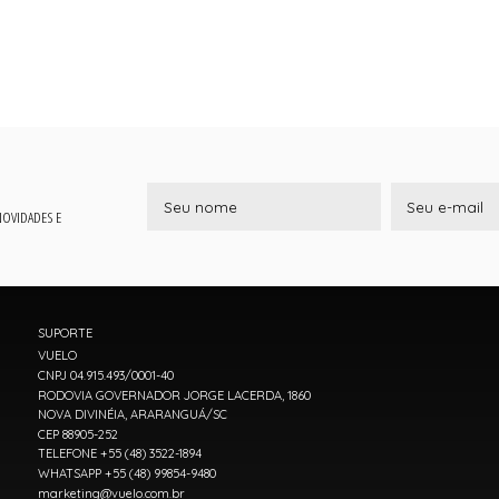
 NOVIDADES E
SUPORTE
VUELO
CNPJ 04.915.493/0001-40
RODOVIA GOVERNADOR JORGE LACERDA, 1860
NOVA DIVINÉIA, ARARANGUÁ/SC
CEP 88905-252
TELEFONE +55 (48) 3522-1894
WHATSAPP +55 (48) 99854-9480
marketing@vuelo.com.br