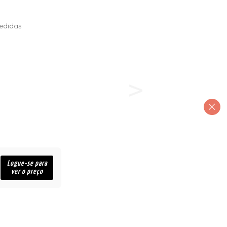
edidas
Logue-se para
ver o preço