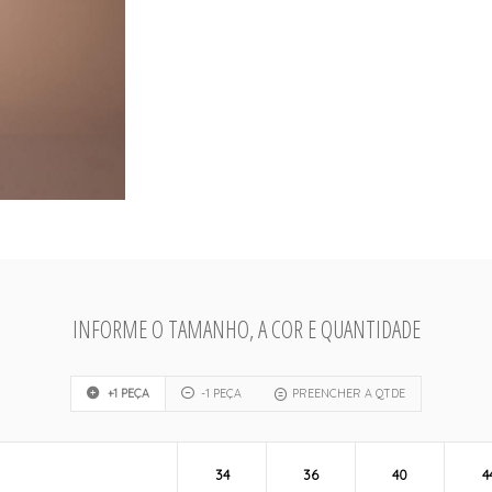
INFORME O TAMANHO, A COR E QUANTIDADE
+1 PEÇA
-1 PEÇA
PREENCHER A QTDE
34
36
40
4