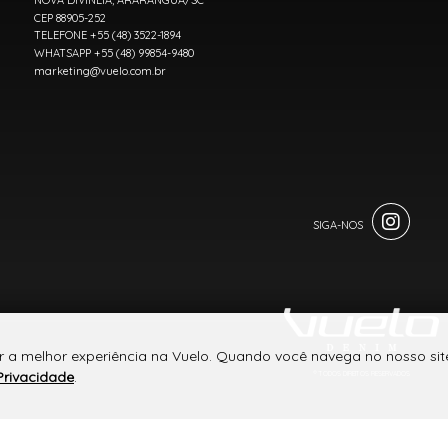
NOVA DIVINÉIA, ARARANGUÁ/SC
CEP 88905-252
TELEFONE +55 (48) 3522-1894
WHATSAPP +55 (48) 99854-9480
marketing@vuelo.com.br
r a melhor experiência na Vuelo. Quando você navega no nosso site
Privacidade
.
® TODOS DIREITOS RESERVADOS