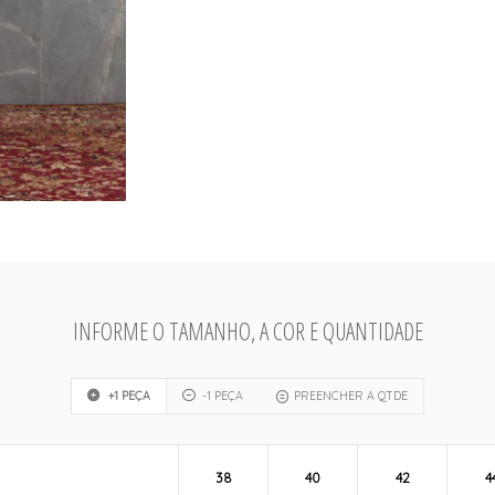
INFORME O TAMANHO, A COR E QUANTIDADE
+1 PEÇA
-1 PEÇA
PREENCHER A QTDE
38
40
42
4