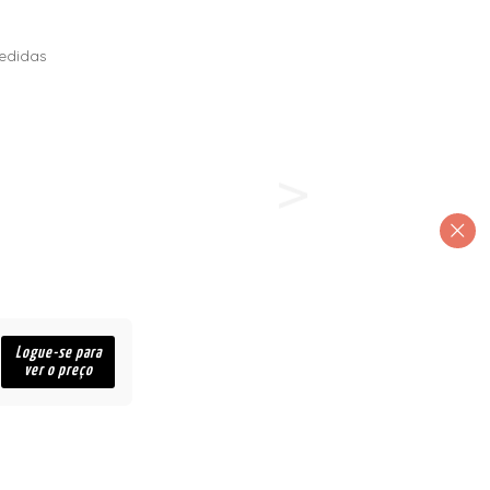
edidas
Logue-se para
ver o preço