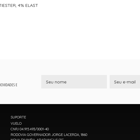
IESTER, 4% ELAST
 NOVIDADES E
SUPORTE
VUELO
CNPJ 04.915.493/0001-40
RODOVIA GOVERNADOR JORGE LACERDA, 1860