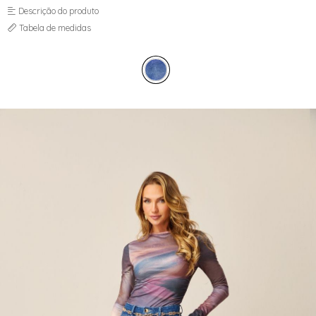
MOM
SAIA
Descrição do produto
PANTACOURT
SKINNY
Tabela de medidas
RETA
WIDE LEG
SAIA
SKINNY
TOP
VESTIDO
WIDE LEG