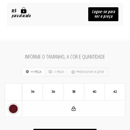
R$
Logue-se para
para atacado
ver o preço
INFORME O TAMANHO, A COR E QUANTIDADE
+1 PEÇA
-1 PEÇA
PREENCHER A QTDE
34
36
38
40
42