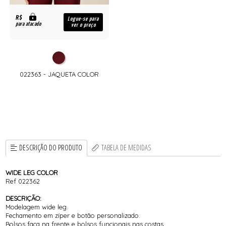
R$
Logue-se para
para atacado
ver o preço
022363 - JAQUETA COLOR
DESCRIÇÃO DO PRODUTO
TABELA DE MEDIDAS
WIDE LEG COLOR
Ref 022362
DESCRIÇÃO:
Modelagem wide leg.
Fechamento em zíper e botão personalizado.
Bolsos faca na frente e bolsos funcionais nas costas.