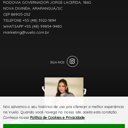
RODOVIA GOVERNADOR JORGE LACERDA, 1860
NOVA DIVINÉIA, ARARANGUÁ/SC
CEP 88905-252
TELEFONE +55 (48) 3522-1894
WHATSAPP +55 (48) 99854-9480
marketing@vuelo.com.br
LIVE
® TODOS DIREITOS RESERVADOS
Nós salvamos o seu histórico de uso pra oferecer a melhor experiência
MANUAL DO JEANS
na Vuelo. Quando você navega no nosso site, aceita esta condição.
VUELO
Conheça nossa
Política de Cookies e Privacidade
.
SITE 100% SEGURO
PLATAFORMA B2B