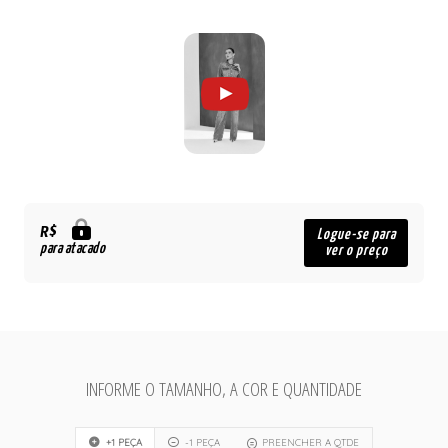
R$
Logue-se para
para atacado
ver o preço
INFORME O TAMANHO, A COR E QUANTIDADE
+1 PEÇA
-1 PEÇA
PREENCHER A QTDE