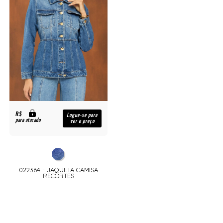
R$
Logue-se para
para atacado
ver o preço
022364 - JAQUETA CAMISA
RECORTES