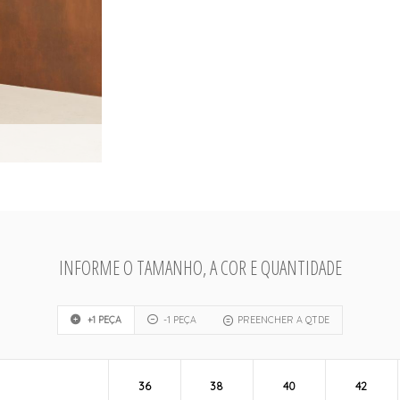
INFORME O TAMANHO, A COR E QUANTIDADE
+1 PEÇA
-1 PEÇA
PREENCHER A QTDE
36
38
40
42