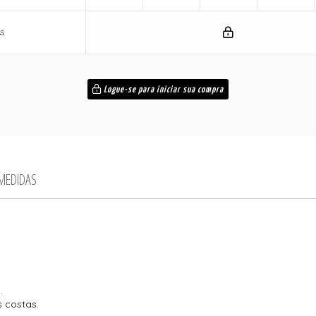
AS
Logue-se para iniciar sua compra
 MEDIDAS
.
s costas.