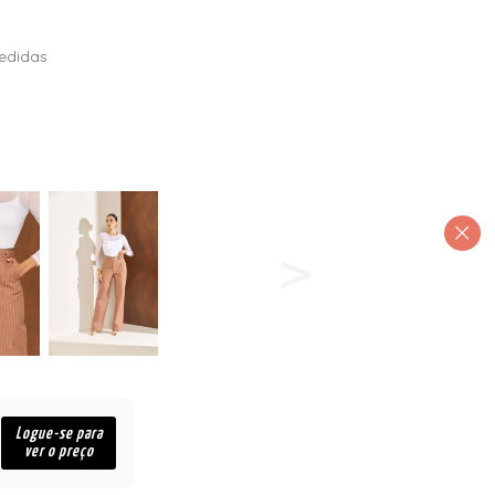
edidas
Logue-se para
ver o preço