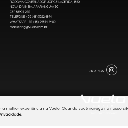
RODOVIA GOVERNADOR JORGE LACERDA, 1860
NOVA DIVINÉIA, ARARANGUÁ/SC
CEP 88905-252
TELEFONE +55 (48) 3522-1894
WHATSAPP +55 (48) 99854-9480
marketing@vuelo.com.br
r a melhor experiência na Vuelo. Quando você navega no nosso site
Privacidade
.
® TODOS DIREITOS RESERVADOS