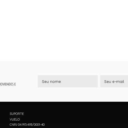
 NOVIDADES E
SUPORTE
VUELO
CNPJ 04.915.493/0001-40