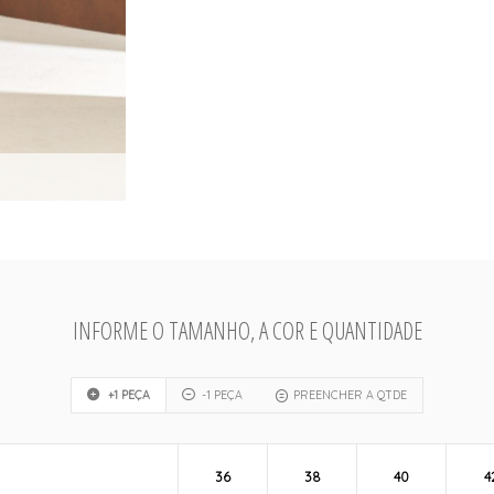
INFORME O TAMANHO, A COR E QUANTIDADE
+1 PEÇA
-1 PEÇA
PREENCHER A QTDE
36
38
40
4