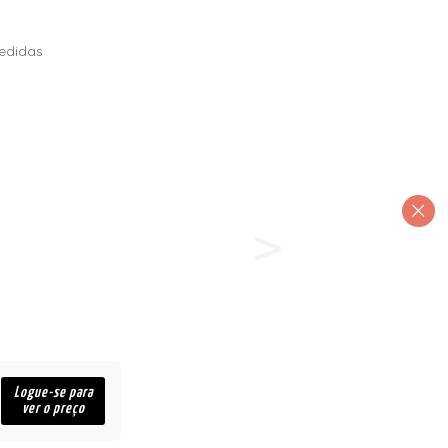
edidas
Logue-se para
ver o preço