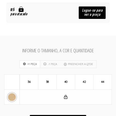
R$
Logue-se para
para atacado
ver o preço
INFORME O TAMANHO, A COR E QUANTIDADE
+1 PEÇA
-1 PEÇA
PREENCHER A QTDE
36
38
40
42
44