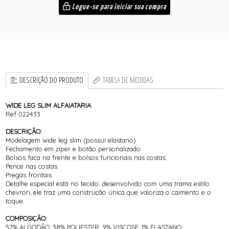
Logue-se para iniciar sua compra
DESCRIÇÃO DO PRODUTO
TABELA DE MEDIDAS
WIDE LEG SLIM ALFAIATARIA
Ref 022433
DESCRIÇÃO:
Modelagem wide leg slim (possui elastano).
Fechamento em zíper e botão personalizado.
Bolsos faca na frente e bolsos funcionais nas costas.
Pence nas costas.
Pregas frontais.
Detalhe especial está no tecido: desenvolvido com uma trama estilo
chevron, ele traz uma construção única que valoriza o caimento e o
toque.
COMPOSIÇÃO:
52% ALGODÃO, 38% POLIESTER, 9% VISCOSE, 1% ELASTANO.