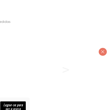
edidas
Logue-se para
ver o preço