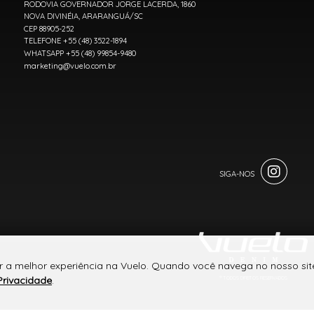
RODOVIA GOVERNADOR JORGE LACERDA, 1860
NOVA DIVINÉIA, ARARANGUÁ/SC
CEP 88905-252
TELEFONE +55 (48) 3522-1894
WHATSAPP +55 (48) 99854-9480
marketing@vuelo.com.br
r a melhor experiência na Vuelo. Quando você navega no nosso site
Privacidade
.
® TODOS DIREITOS RESERVADOS