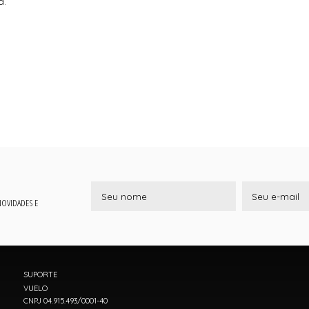
a.
 NOVIDADES E
SUPORTE
VUELO
CNPJ 04.915.493/0001-40