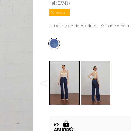
Ref.: 022437
20 % OFF
Descrição do produto
Tabela de m
R$
para atacado