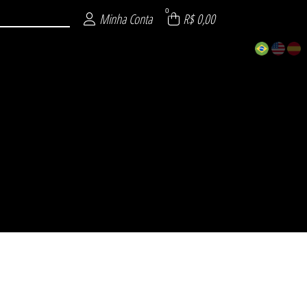
0
Minha Conta
R$ 0,00
ECIAL
 26
 26