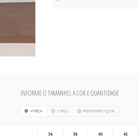
INFORME O TAMANHO, A COR E QUANTIDADE
+1 PEÇA
-1 PEÇA
PREENCHER A QTDE
36
38
40
42